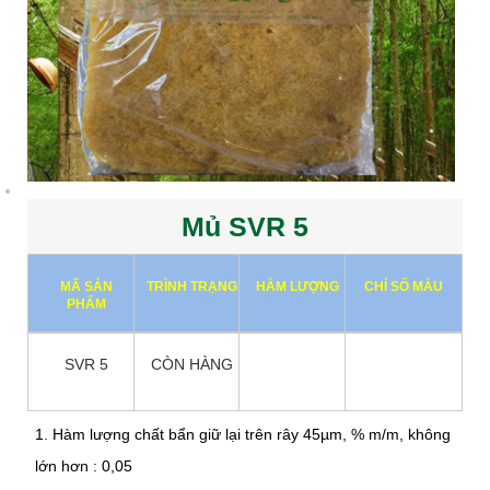
Mủ SVR 5
MÃ SẢN
TRÌNH TRẠNG
HÀM LƯỢNG
CHỈ SỐ MÀU
PHẨM
SVR 5
CÒN HÀNG
1. Hàm lượng chất bẩn giữ lại trên rây 45µm, % m/m, không
lớn hơn : 0,05