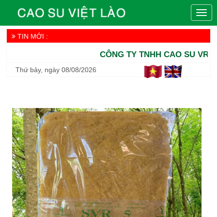
Togg
navig
TIN MỚI :
CÔNG TY TNHH CAO SU VRG VI
Thứ bảy, ngày 08/08/2026