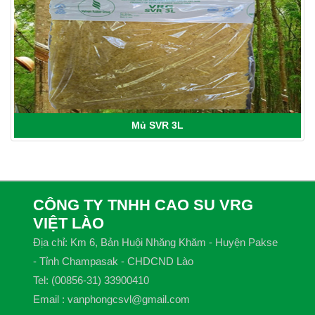
Mủ SVR 3L
CÔNG TY TNHH CAO SU VRG
VIỆT LÀO
Địa chỉ: Km 6, Bản Huội Nhăng Khăm - Huyện Pakse
- Tỉnh Champasak - CHDCND Lào
Tel: (00856-31) 33900410
Email : vanphongcsvl@gmail.com